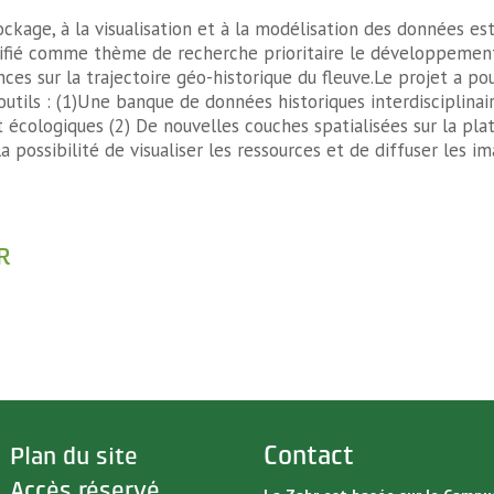
ockage, à la visualisation et à la modélisation des données es
ifié comme thème de recherche prioritaire le développement 
es sur la trajectoire géo-historique du fleuve.Le projet a po
outils : (1)Une banque de données historiques interdisciplinai
 écologiques (2) De nouvelles couches spatialisées sur la p
a possibilité de visualiser les ressources et de diffuser les i
R
>
Contact
Plan du site
>
Accès réservé