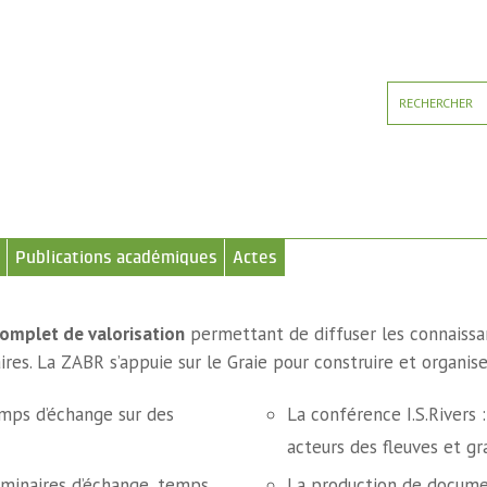
Publications académiques
Actes
mplet de valorisation
permettant de diffuser les connaissa
es. La ZABR s’appuie sur le Graie pour construire et organise
emps d’échange sur des
La conférence I.S.Rivers 
acteurs des fleuves et gr
minaires d’échange, temps
La production de documen