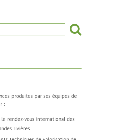
nces produites par ses équipes de
r :
: le rendez-vous international des
andes rivières
ts techniques de valorisation de