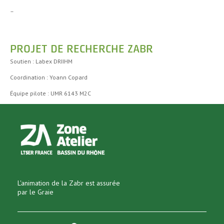
–
PROJET DE RECHERCHE ZABR
Soutien : Labex DRIIHM
Coordination : Yoann Copard
Équipe pilote : UMR 6143 M2C
L'animation de la Zabr est assurée
par le Graie