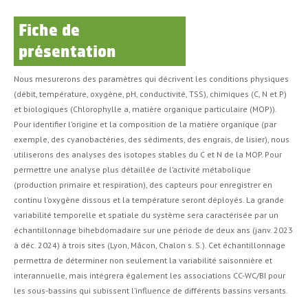
Fiche de
présentation
Nous mesurerons des paramètres qui décrivent les conditions physiques
(débit, température, oxygène, pH, conductivité, TSS), chimiques (C, N et P)
et biologiques (Chlorophylle a, matière organique particulaire (MOP)).
Pour identifier l’origine et la composition de la matière organique (par
exemple, des cyanobactéries, des sédiments, des engrais, de lisier), nous
utiliserons des analyses des isotopes stables du C et N de la MOP. Pour
permettre une analyse plus détaillée de l’activité métabolique
(production primaire et respiration), des capteurs pour enregistrer en
continu l’oxygène dissous et la température seront déployés. La grande
variabilité temporelle et spatiale du système sera caractérisée par un
échantillonnage bihebdomadaire sur une période de deux ans (janv. 2023
à déc. 2024) à trois sites (Lyon, Mâcon, Chalon s. S.). Cet échantillonnage
permettra de déterminer non seulement la variabilité saisonnière et
interannuelle, mais intégrera également les associations CC-WC/BI pour
les sous-bassins qui subissent l’influence de différents bassins versants.