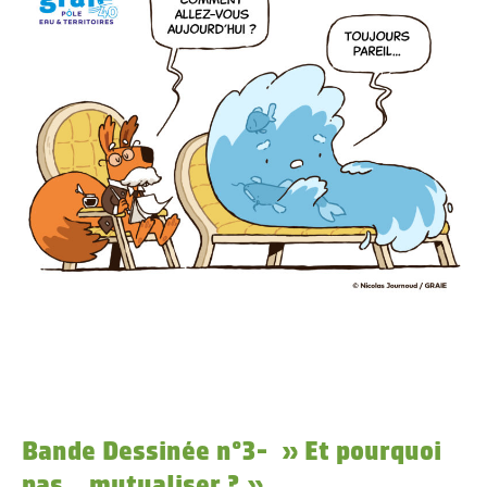
Bande Dessinée n°3- » Et pourquoi
pas…mutualiser ? »