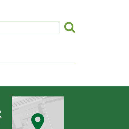
s
a
: