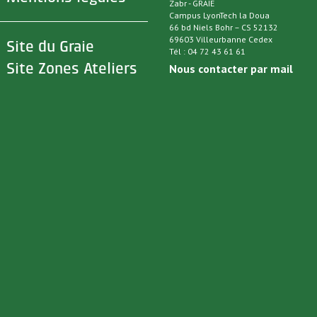
Zabr - GRAIE
Campus LyonTech la Doua
66 bd Niels Bohr – CS 52132
69603 Villeurbanne Cedex
>
Site du Graie
Tél : 04 72 43 61 61
>
Site Zones Ateliers
Nous contacter par mail