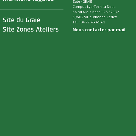
Zabr - GRAIE
Campus LyonTech la Doua
66 bd Niels Bohr – CS 52132
69603 Villeurbanne Cedex
>
Site du Graie
Tél : 04 72 43 61 61
>
Site Zones Ateliers
Nous contacter par mail