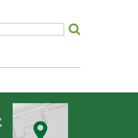
s
a
: