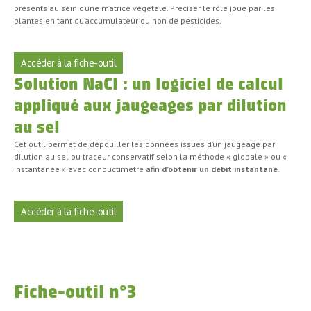
présents au sein d’une matrice végétale. Préciser le rôle joué par les
plantes en tant qu’accumulateur ou non de pesticides.
Accéder à la fiche-outil
Solution NaCl : un logiciel de calcul
appliqué aux jaugeages par dilution
au sel
Cet outil permet de dépouiller les données issues d’un jaugeage par
dilution au sel ou traceur conservatif selon la méthode « globale » ou «
instantanée » avec conductimètre afin
d’obtenir un débit instantané
.
Accéder à la fiche-outil
Fiche-outil n°3